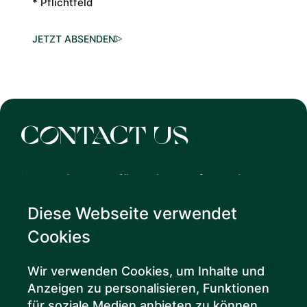
* Pflichtfeld
JETZT ABSENDEN
contact us
Kontaktiere uns für weitere Informationen
oder individuelle Anfragen – unser Team
Diese Webseite verwendet
steht Dir jederzeit zur Verfügung.
Cookies
JETZT KONTAKT AUFNEHMEN
Wir verwenden Cookies, um Inhalte und
Anzeigen zu personalisieren, Funktionen
für soziale Medien anbieten zu können