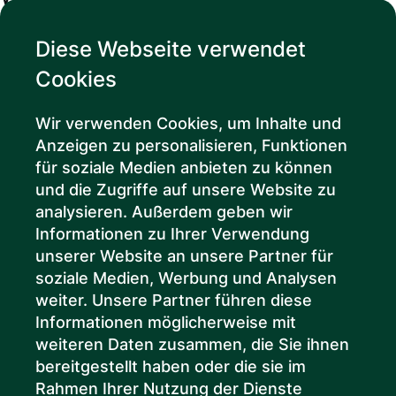
80538, München
Diese Webseite verwendet
Cookies
089 277 80 95 10
Wir verwenden Cookies, um Inhalte und
office@atria-m.de
Anzeigen zu personalisieren, Funktionen
für soziale Medien anbieten zu können
und die Zugriffe auf unsere Website zu
analysieren. Außerdem geben wir
Informationen zu Ihrer Verwendung
unserer Website an unsere Partner für
Um die Karte anzeigen zu können,
soziale Medien, Werbung und Analysen
benötigen wir ihr Einverständnis, Cookies
weiter. Unsere Partner führen diese
speichern zu dürfen.
Informationen möglicherweise mit
COOKIES ZULASSEN
weiteren Daten zusammen, die Sie ihnen
bereitgestellt haben oder die sie im
Rahmen Ihrer Nutzung der Dienste