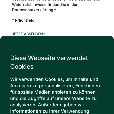
Widerrufshinweise finden Sie in der
Datenschutzerklärung.*
* Pflichtfeld
JETZT ABSENDEN
Contact Us
Diese Webseite verwendet
Kontaktiere uns für weitere Informationen
Cookies
oder individuelle Anfragen – unser Team
steht Dir jederzeit zur Verfügung.
Wir verwenden Cookies, um Inhalte und
Anzeigen zu personalisieren, Funktionen
für soziale Medien anbieten zu können
JETZT KONTAKT AUFNEHMEN
und die Zugriffe auf unsere Website zu
analysieren. Außerdem geben wir
Informationen zu Ihrer Verwendung